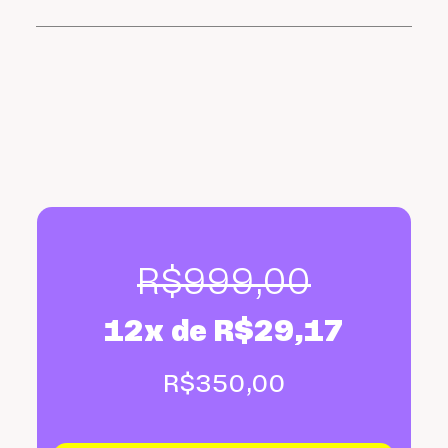
R$
999,00
12x de
R$
29,17
R$
350,00