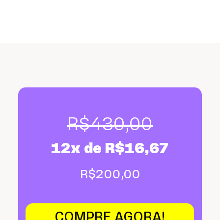
R$
430,00
12x de
R$
16,67
R$
200,00
COMPRE AGORA!