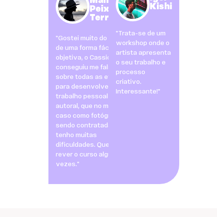
Mancini
Kishi
Peixoto
Terra
"Trata-se de um
"Gostei muito do curso,
workshop onde o
de uma forma fácil,
artista apresenta
objetiva, o Cassio
o seu trabalho e
conseguiu me falar
processo
sobre todas as etapas
criativo.
para desenvolver um
Interessante!"
trabalho pessoal e
autoral, que no meu
caso como fotógrafa
sendo contratada
tenho muitas
dificuldades. Quero
rever o curso algumas
vezes."