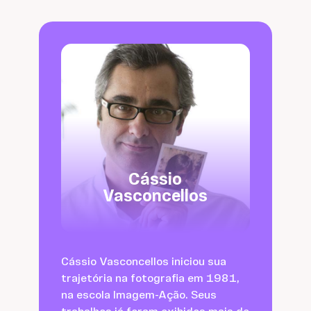
Cássio
Vasconcellos
Cássio Vasconcellos iniciou sua
trajetória na fotografia em 1981,
na escola Imagem-Ação. Seus