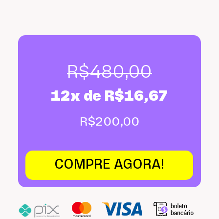
R$
480,00
12x de
R$
16,67
R$
200,00
COMPRE AGORA!