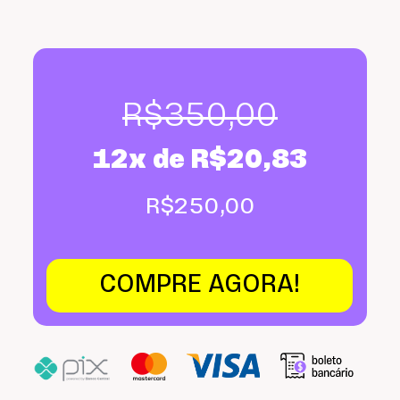
R$
350,00
12x de
R$
20,83
R$
250,00
COMPRE AGORA!