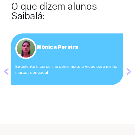
O que dizem alunos
Saibalá:
Mônica Pereira
‹
›
Excelente o curso, me abriu muito a visão para minha
marca , obrigada!