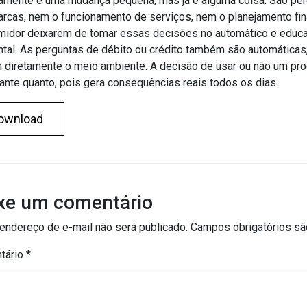
amente é uma mudança pequena, mas já é alguma coisa. São per
rcas, nem o funcionamento de serviços, nem o planejamento fi
midor deixarem de tomar essas decisões no automático e edu
tal. As perguntas de débito ou crédito também são automática
 diretamente o meio ambiente. A decisão de usar ou não um prod
ante quanto, pois gera consequências reais todos os dias.
ownload
xe um comentário
endereço de e-mail não será publicado.
Campos obrigatórios s
tário
*