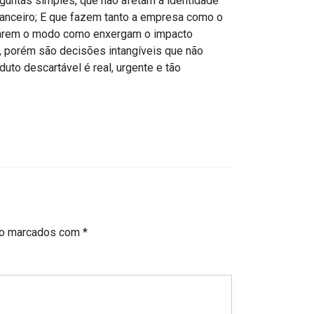
guntas simples, que não afetam a identidade
nanceiro; E que fazem tanto a empresa como o
carem o modo como enxergam o impacto
s, porém são decisões intangíveis que não
uto descartável é real, urgente e tão
ão marcados com
*