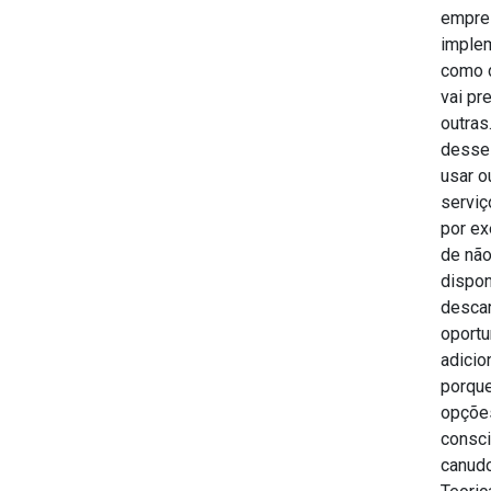
empres
implem
como 
vai p
outras
desses
usar o
serviç
por ex
de não
dispon
descar
oportu
adicio
porque
opções
consci
canudo