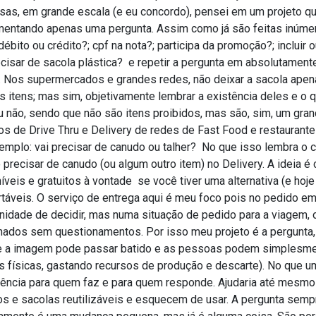
as, em grande escala (e eu concordo), pensei em um projeto que
entando apenas uma pergunta. Assim como já são feitas inúm
débito ou crédito?; cpf na nota?; participa da promoção?; inclu
recisar de sacola plástica?  e repetir a pergunta em absoluta
. Nos supermercados e grandes redes, não deixar a sacola apen
 itens; mas sim, objetivamente lembrar a existência deles e o q
u não, sendo que não são itens proibidos, mas são, sim, um 
os de Drive Thru e Delivery de redes de Fast Food e restaurante
emplo: vai precisar de canudo ou talher?  No que isso lembra o
 precisar de canudo (ou algum outro item) no Delivery. A ideia 
íveis e gratuitos à vontade  se você tiver uma alternativa (e hoj
táveis. O serviço de entrega aqui é meu foco pois no pedido e
nidade de decidir, mas numa situação de pedido para a viagem,
nados sem questionamentos. Por isso meu projeto é a pergunta,
 a imagem pode passar batido e as pessoas podem simplesment
 físicas, gastando recursos de produção e descarte). No que uma
ência para quem faz e para quem responde. Ajudaria até mesmo
s e sacolas reutilizáveis e esquecem de usar. A pergunta semp