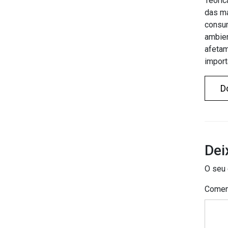
Teoric
das ma
consu
ambien
afetam
import
D
Dei
O seu 
Comen