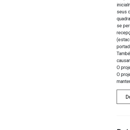
inicia
seus c
quadra
se per
recepç
(estac
portad
Também
causar
O proj
O proj
manten
D